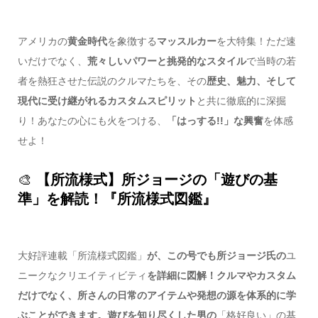
アメリカの
黄金時代
を象徴する
マッスルカー
を大特集！ただ速
いだけでなく、
荒々しいパワーと挑発的なスタイル
で当時の若
者を熱狂させた伝説のクルマたちを、その
歴史、魅力、そして
現代に受け継がれるカスタムスピリット
と共に徹底的に深掘
り！あなたの心にも火をつける、
「はっする!!」な興奮
を体感
せよ！
🎨
【所流様式】所ジョージの「遊びの基
準」を解読！『所流様式図鑑』
大好評連載「所流様式図鑑」
が、この号でも所ジョージ氏の
ユ
ニークなクリエイティビティ
を詳細に図解！クルマやカスタム
だけでなく、
所さんの日常のアイテムや発想の源
を体系的に学
ぶことができます。遊びを知り尽くした男の
「格好良い」の基