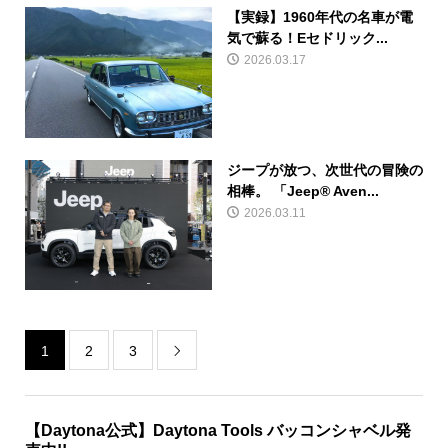
【実録】1960年代の名車が電
気で蘇る！Eセドリック...
2026.03.17
ジープが放つ、次世代の冒険の
相棒。 「Jeep® Aven...
2026.03.11
1
2
3

【Daytona公式】Daytona Tools バッコンシャベル発