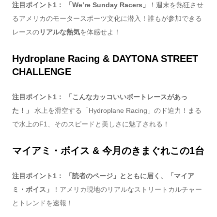
注目ポイント1：
「We’re Sunday Racers」
！週末を熱狂させ
るアメリカのモータースポーツ文化に潜入！誰もが参加できる
レースの
リアルな熱気
を体感せよ！
Hydroplane Racing & DAYTONA STREET
CHALLENGE
注目ポイント1：
「こんなカッコいいボートレースがあっ
た！」
水上を滑空する「Hydroplane Racing」のド迫力！まる
で水上のF1、そのスピードと美しさに魅了される！
マイアミ・ボイス & 今月のきまぐれこの1台
注目ポイント1：
「読者のページ」とともに届く、「マイア
ミ・ボイス」
！アメリカ現地のリアルなストリートカルチャー
とトレンドを速報！