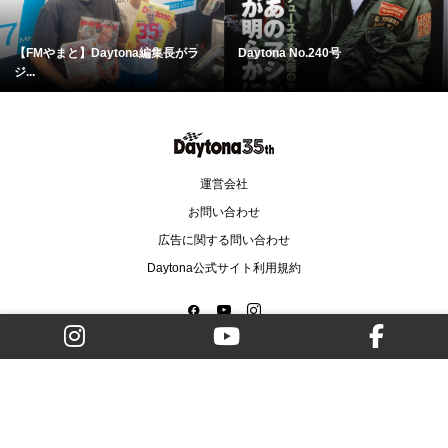
【FMやまと】Daytona編集長がラ
Daytona No.240号
ジ...
運営会社
お問い合わせ
広告に関する問い合わせ
Daytona公式サイト利用規約
Copyright ©
(デイトナ) Daytona. All Rights Reserved.
ネコ・パブリッシング