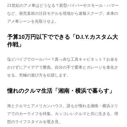
21世紀のアメ車はどうなる？新型バイパーやスモール・ハマー
など、発売直前の注目モデルを現地から速報スクープ。未来の
アメ車シーンを先取りせよ。
予算10万円以下でできる「D.I.Y.カスタム大
作戦」
塩ビパイプでロールバー？真っ赤な工具キャビネット？お金を
かけずにアイデアで勝負。自分の手で愛車とガレージを進化さ
せる、究極の遊び方を伝授します。
憧れのクルマ生活「湘南・横浜で暮らす」
海とクルマとアメリカンハウス。誰もが憧れる湘南・横浜エリ
アでのカーライフを特集。カッコいいクルマと共に生きる、理
想のライフスタイルを覗き見。