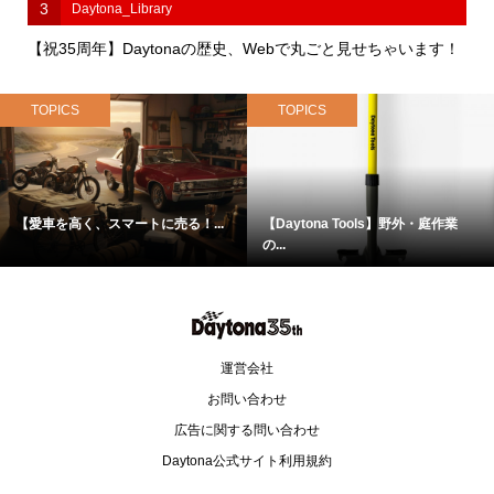
1
TOPICS
伝説のコーティング剤「プレクサス」がドン・キホーテで完全
復活！
2
Daytona
『Daytona』35周年 大感謝プレゼントキャンペーン
3
Daytona_Library
【祝35周年】Daytonaの歴史、Webで丸ごと見せちゃいます！
TOPICS
TOPICS
【愛車を高く、スマートに売る！...
【Daytona Tools】野外・庭作業
の...