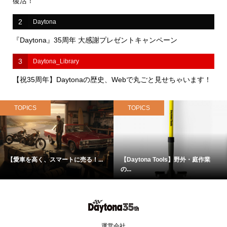
復活！
2
Daytona
『Daytona』35周年 大感謝プレゼントキャンペーン
3
Daytona_Library
【祝35周年】Daytonaの歴史、Webで丸ごと見せちゃいます！
TOPICS
TOPICS
【愛車を高く、スマートに売る！...
【Daytona Tools】野外・庭作業
の...
運営会社