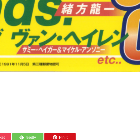
ket
feedly
Pin it