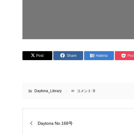
Post
Share
Hatena
Poc
Daytona_Library
コメント:
0
Daytona No.168号