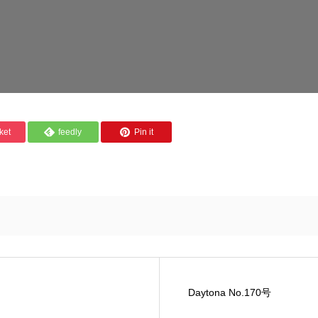
ket
feedly
Pin it
Daytona No.170号