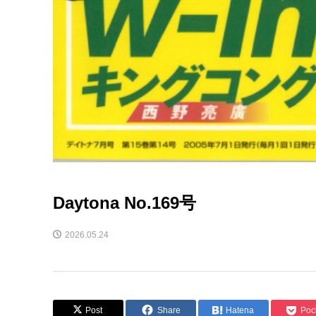
Daytona No.169号
2026.05.24
Post
Share
Hatena
Poc