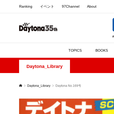
Ranking
イベント
97Channel
About
TOPICS
BOOKS
Daytona_Library
Daytona_Library
Daytona No.169号