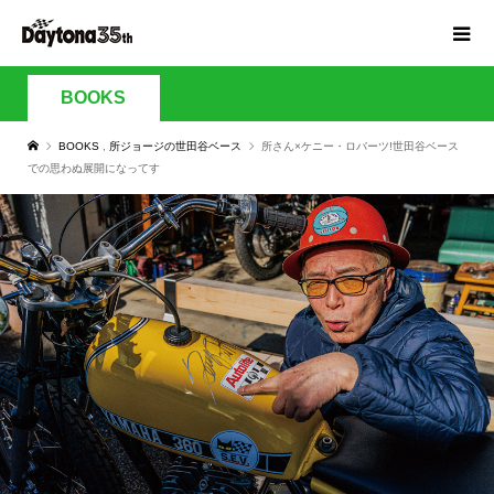
BOOKS
BOOKS
,
所ジョージの世田谷ベース
所さん×ケニー・ロバーツ!世田谷ベース
での思わぬ展開になってす