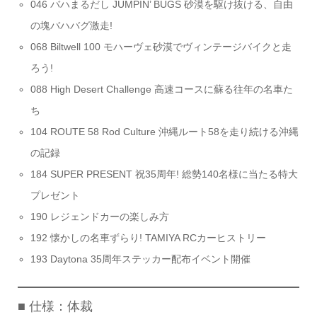
046 バハまるだし JUMPIN’ BUGS 砂漠を駆け抜ける、自由
の塊バハバグ激走!
068 Biltwell 100 モハーヴェ砂漠でヴィンテージバイクと走
ろう!
088 High Desert Challenge 高速コースに蘇る往年の名車た
ち
104 ROUTE 58 Rod Culture 沖縄ルート58を走り続ける沖縄
の記録
184 SUPER PRESENT 祝35周年! 総勢140名様に当たる特大
プレゼント
190 レジェンドカーの楽しみ方
192 懐かしの名車ずらり! TAMIYA RCカーヒストリー
193 Daytona 35周年ステッカー配布イベント開催
■ 仕様：体裁