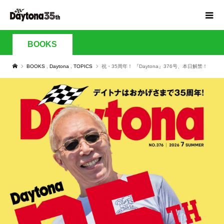
BOOKS
BOOKS
,
Daytona
,
TOPICS
祝・35周年！ 『Daytona』376号、本日解禁！