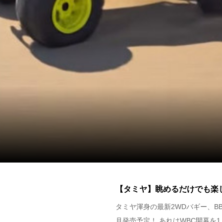
【タミヤ】眺めるだけでも楽
タミヤ渾身の最新2WDバギー、BB
月発売予定！ あれはWBC開幕を1..