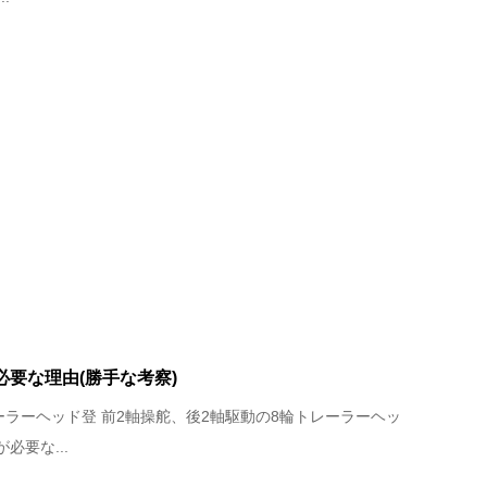
要な理由(勝手な考察)
ーラーヘッド登 前2軸操舵、後2軸駆動の8輪トレーラーヘッ
必要な...