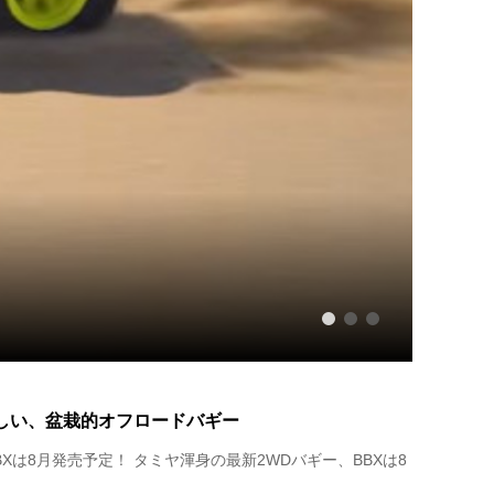
【F
2026
1
2
3
しい、盆栽的オフロードバギー
Xは8月発売予定！ タミヤ渾身の最新2WDバギー、BBXは8
.