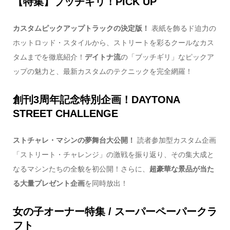
【特集】ブッチギリ！PICK UP
カスタムピックアップトラックの決定版！
表紙を飾るド迫力の
ホットロッド・スタイルから、ストリートを彩るクールなカス
タムまでを徹底紹介！
デイトナ流
の「ブッチギリ」なピックア
ップの魅力と、最新カスタムのテクニックを完全網羅！
創刊3周年記念特別企画！DAYTONA
STREET CHALLENGE
ストチャレ・マシンの夢舞台大公開！
読者参加型カスタム企画
「ストリート・チャレンジ」の激戦を振り返り、その集大成と
なるマシンたちの全貌を初公開！さらに、
超豪華な景品が当た
る大量プレゼント企画
を同時放出！
女の子オーナー特集 / スーパーペーパークラ
フト