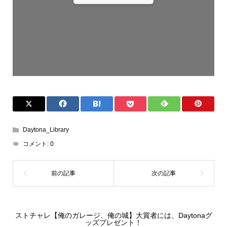
1/248
Daytona_Library