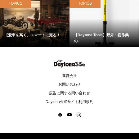
2
Daytona
『Daytona』35周年 大感謝プレゼントキャンペーン
3
Daytona_Library
【祝35周年】Daytonaの歴史、Webで丸ごと見せちゃいます！
TOPICS
TOPICS
【愛車を高く、スマートに売る！...
【Daytona Tools】野外・庭作業
の...
運営会社
お問い合わせ