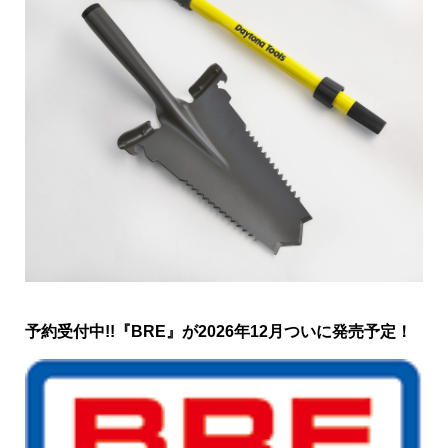
【Daytona公式】Daytona Tools バッコンシャベル発
売中!!