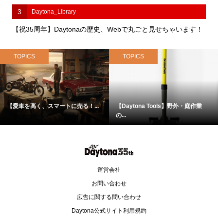
1
TOPICS
伝説のコーティング剤「プレクサス」がドン・キホーテで完全
復活！
2
Daytona
『Daytona』35周年 大感謝プレゼントキャンペーン
3
Daytona_Library
【祝35周年】Daytonaの歴史、Webで丸ごと見せちゃいます！
TOPICS
TOPICS
【愛車を高く、スマートに売る！...
【Daytona Tools】野外・庭作業
の...