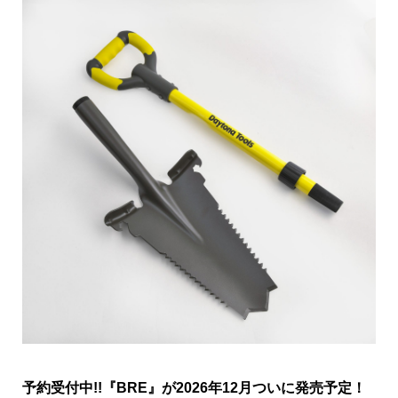
【Daytona公式】Daytona Tools バッコンシャベル発
売中!!