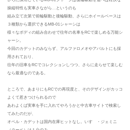
操縦特性も実車さながら…というのも
組み立て次第で前輪駆動と後輪駆動、さらにホイールベースは
３種類から選択できるMB-01シャーシは
様々なボディの組み合わせで往年の名車をRCで楽しめる万能シ
ャーシ。
今回のカデットのみならず、アルファロメオやアバルトにも採
用されており、
往年の旧車をRCでコレクションしつつ、さらに走らせて楽しむ
なら最適なのである。
ところで、あまりにもRCでの再現度と、そのデザインがカッコ
よくて惹きつけられるので
あわよくば実車を手に入れてやろうかと中古車サイトで検索し
てみたのだが、
オペル・カデットは国内在庫ヒットなし。いすゞ・ジェミニ
（クーペ）は１台のみ……。