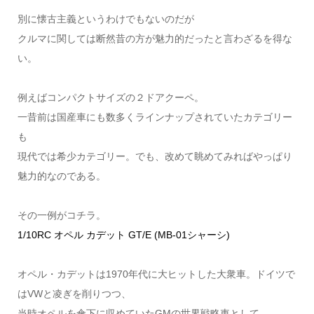
別に懐古主義というわけでもないのだが
クルマに関しては断然昔の方が魅力的だったと言わざるを得な
い。
例えばコンパクトサイズの２ドアクーペ。
一昔前は国産車にも数多くラインナップされていたカテゴリー
も
現代では希少カテゴリー。でも、改めて眺めてみればやっぱり
魅力的なのである。
その一例がコチラ。
1/10RC オペル カデット GT/E (MB-01シャーシ)
オペル・カデットは1970年代に大ヒットした大衆車。ドイツで
はVWと凌ぎを削りつつ、
当時オペルを傘下に収めていたGMの世界戦略車として、