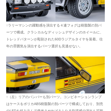
↑ラリーマシンの躍動感を演出する４連フォグは樹脂製の別パ
ーツで構成。クラシカルなディッシュデザインのホイールに、
トレッドパターンが彫刻された60Dラジアルタイヤを装着。往
年の雰囲気を演出するパーツ選択も見逃せない。
↑（左）リアのバンパーも別パーツ。コンビネーションランプ
はケースをポリカABS樹脂製の別パーツで構成しており、別売
のLEDを組み込んで発光させればさらなる臨場感の演出も可能