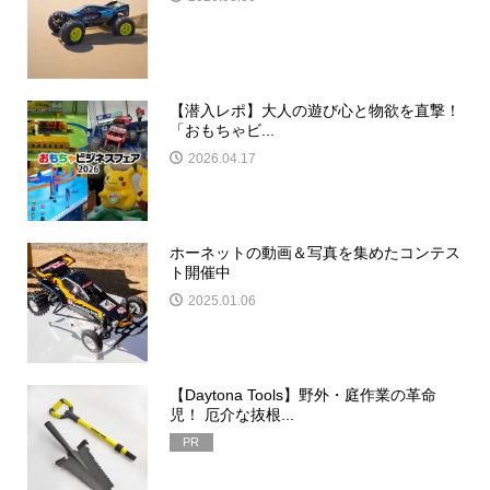
【潜入レポ】大人の遊び心と物欲を直撃！
「おもちゃビ...
2026.04.17
ホーネットの動画＆写真を集めたコンテス
ト開催中
2025.01.06
【Daytona Tools】野外・庭作業の革命
児！ 厄介な抜根...
PR