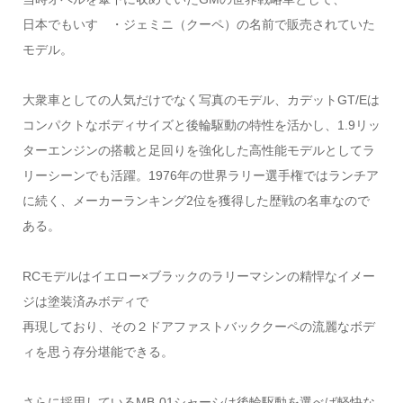
日本でもいすゞ・ジェミニ（クーペ）の名前で販売されていた
モデル。
大衆車としての人気だけでなく写真のモデル、カデットGT/Eは
コンパクトなボディサイズと後輪駆動の特性を活かし、1.9リッ
ターエンジンの搭載と足回りを強化した高性能モデルとしてラ
リーシーンでも活躍。1976年の世界ラリー選手権ではランチア
に続く、メーカーランキング2位を獲得した歴戦の名車なので
ある。
RCモデルはイエロー×ブラックのラリーマシンの精悍なイメー
ジは塗装済みボディで
再現しており、その２ドアファストバッククーペの流麗なボデ
ィを思う存分堪能できる。
さらに採用しているMB-01シャーシは後輪駆動を選べば軽快な