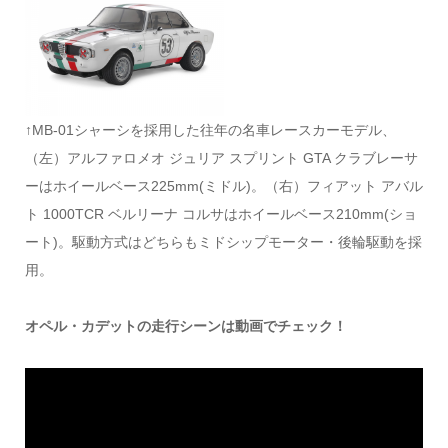
↑MB-01シャーシを採用した往年の名車レースカーモデル、
（左）アルファロメオ ジュリア スプリント GTA クラブレーサ
ーはホイールベース225mm(ミドル)。（右）フィアット アバル
ト 1000TCR ベルリーナ コルサはホイールベース210mm(ショ
ート)。駆動方式はどちらもミドシップモーター・後輪駆動を採
用。
オペル・カデットの走行シーンは動画でチェック！