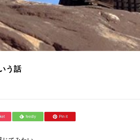
いう話
ket
feedly
Pin it