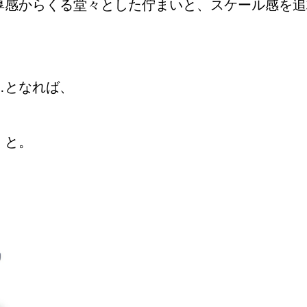
感からくる堂々とした佇まいと、スケール感を追求
…となれば、
」
と。