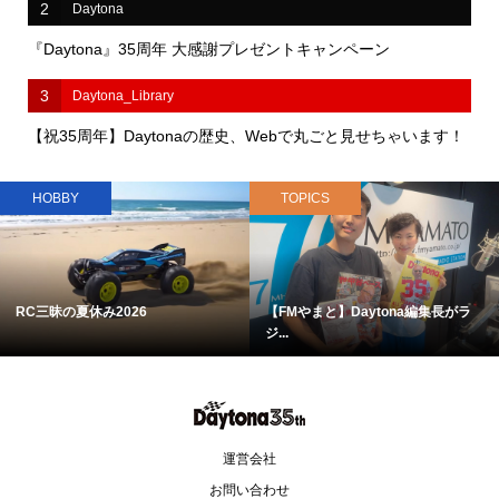
2
Daytona
『Daytona』35周年 大感謝プレゼントキャンペーン
3
Daytona_Library
【祝35周年】Daytonaの歴史、Webで丸ごと見せちゃいます！
HOBBY
TOPICS
RC三昧の夏休み2026
【FMやまと】Daytona編集長がラ
ジ...
運営会社
お問い合わせ