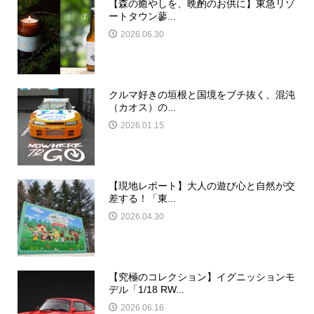
【森の癒やしを、晩酌のお供に】東急リゾ
ートタウン蓼...
2026.06.30
クルマ好きの垣根と国境をブチ抜く、混沌
（カオス）の...
2026.01.15
【現地レポート】大人の遊び心と自然が交
差する！「東...
2026.04.30
【究極のコレクション】イグニッションモ
デル「1/18 RW...
2026.06.16