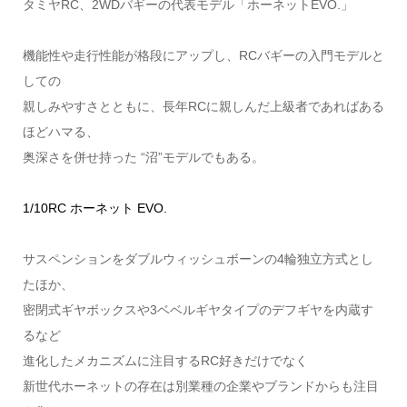
タミヤRC、2WDバギーの代表モデル「ホーネットEVO.」
機能性や走行性能が格段にアップし、RCバギーの入門モデルと
しての
親しみやすさとともに、長年RCに親しんだ上級者であればある
ほどハマる、
奥深さを併せ持った “沼”モデルでもある。
1/10RC ホーネット EVO.
サスペンションをダブルウィッシュボーンの4輪独立方式とし
たほか、
密閉式ギヤボックスや3ベベルギヤタイプのデフギヤを内蔵す
るなど
進化したメカニズムに注目するRC好きだけでなく
新世代ホーネットの存在は別業種の企業やブランドからも注目