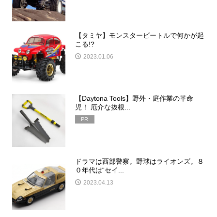
【タミヤ】モンスタービートルで何かが起
こる!?
2023.01.06
【Daytona Tools】野外・庭作業の革命
児！ 厄介な抜根...
PR
ドラマは西部警察。野球はライオンズ。８
０年代は“セイ...
2023.04.13