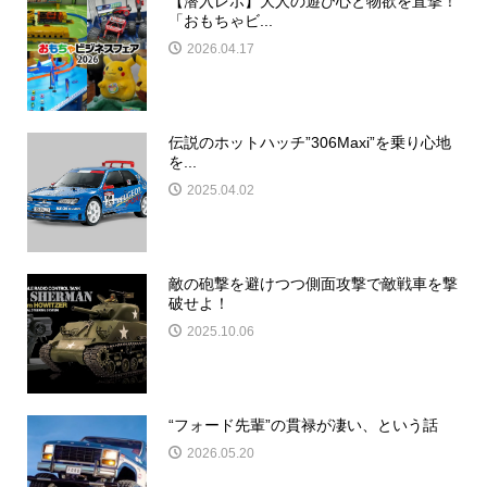
【潜入レポ】大人の遊び心と物欲を直撃！
「おもちゃビ...
2026.04.17
伝説のホットハッチ”306Maxi”を乗り心地
を...
2025.04.02
敵の砲撃を避けつつ側面攻撃で敵戦車を撃
破せよ！
2025.10.06
“フォード先輩”の貫禄が凄い、という話
2026.05.20