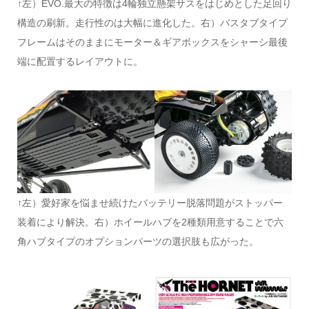
↑左）EVO.最大の特徴は4輪独立懸架サスをはじめとした足回り
構造の刷新。走行性のは大幅に進化した。右）バスタブタイプ
フレームはそのままにモーター＆ギアボックスをシャーシ最後
端に配置するレイアウトに。
↑左）愛好家を悩ませ続けたバッテリー脱落問題がストッパー
装着により解決。右）ホイールハブを2種類用意することで六
角ハブタイプのオプションパーツの選択肢も広がった。