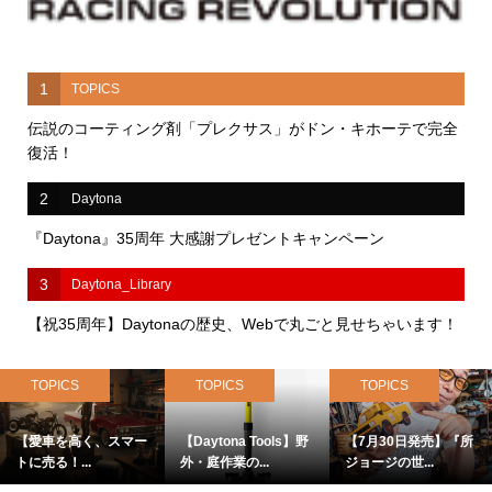
1
TOPICS
伝説のコーティング剤「プレクサス」がドン・キホーテで完全
復活！
2
Daytona
『Daytona』35周年 大感謝プレゼントキャンペーン
3
Daytona_Library
【祝35周年】Daytonaの歴史、Webで丸ごと見せちゃいます！
TOPICS
TOPICS
TOPICS
【愛車を高く、スマー
【Daytona Tools】野
【7月30日発売】『所
トに売る！...
外・庭作業の...
ジョージの世...