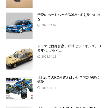
伝説のホットハッチ”306Maxi”を乗り心地
を...
2025.04.02
ドラマは西部警察。野球はライオンズ。８
０年代は“セイ...
2023.04.13
はじめてのRC何買えばいい？問題が遂に
解決
2026.04.14