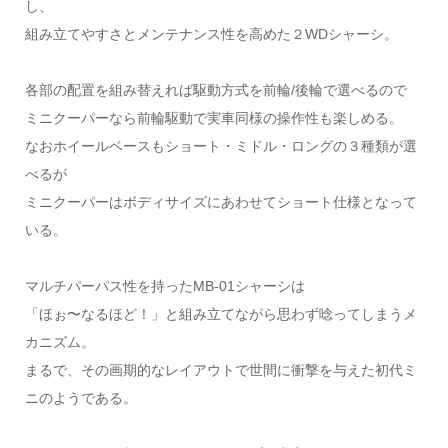
し、
組み立てやすさとメンテナンス性を高めた２WDシャーシ。
各部の配置を組み替えれば駆動方式を前輪/後輪で選べるので
ミニクーパーなら前輪駆動で実車同様の操作性も楽しめる。
なおホイールベースもショート・ミドル・ロングの３種類が選
べるが
ミニクーパーはボディサイズにあわせてショート仕様となって
いる。
マルチパーパス性を持ったMB-01シャーシは
「ほぉ〜なるほど！」と組み立てながら思わず唸ってしまうメ
カニズム。
まるで、その画期的なレイアウトで世間に衝撃を与えた初代ミ
ニのようである。