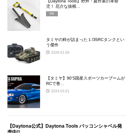
【Daytona Tools】野外・庭作業の革命
児！ 厄介な抜根...
PR
タミヤの粋が詰まった１/35RCタンクとい
う傑作
2026.01.06
【タミヤ】90’S国産スポーツカーブームが
RCで巻...
2024.03.01
【Daytona公式】Daytona Tools バッコンシャベル発
売中!!