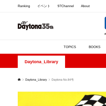
Ranking
イベント
97Channel
About
TOPICS
BOOKS
Daytona_Library
Daytona_Library
Daytona No.84号