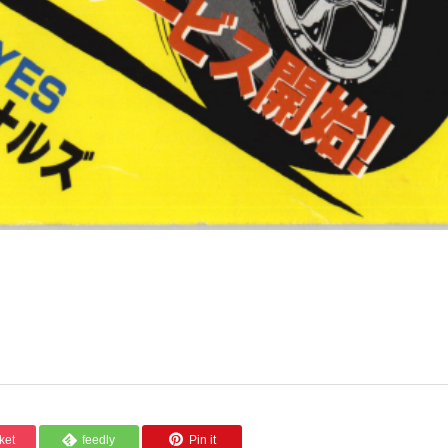
ket
feedly
Pin it