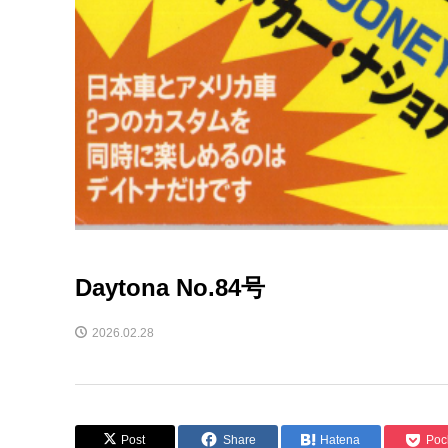
Daytona No.84号
2026.02.28
Post
Share
Hatena
Poc