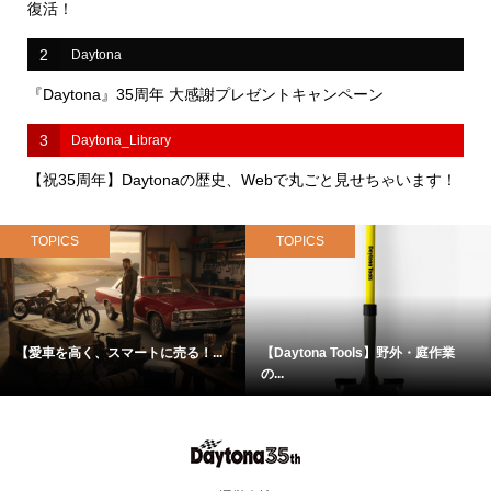
復活！
2
Daytona
『Daytona』35周年 大感謝プレゼントキャンペーン
3
Daytona_Library
【祝35周年】Daytonaの歴史、Webで丸ごと見せちゃいます！
TOPICS
TOPICS
【愛車を高く、スマートに売る！...
【Daytona Tools】野外・庭作業
の...