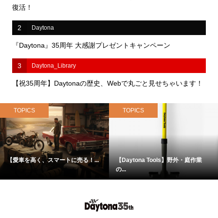
復活！
2
Daytona
『Daytona』35周年 大感謝プレゼントキャンペーン
3
Daytona_Library
【祝35周年】Daytonaの歴史、Webで丸ごと見せちゃいます！
TOPICS
TOPICS
【愛車を高く、スマートに売る！...
【Daytona Tools】野外・庭作業
の...