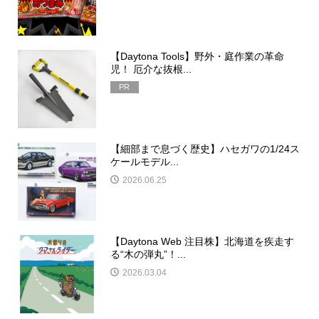
【Daytona Tools】野外・庭作業の革命
児！ 厄介な抜根...
PR
【細部まで息づく歴史】ハセガワの1/24ス
ケールモデル...
2026.06.25
【Daytona Web 注目株】北海道を疾走す
る“木の弾丸”！...
2026.03.04