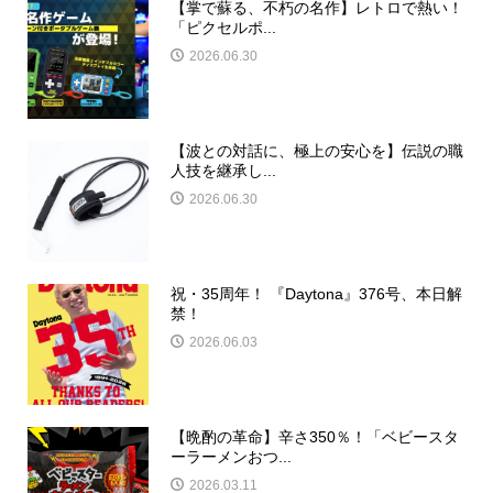
【掌で蘇る、不朽の名作】レトロで熱い！
「ピクセルポ...
2026.06.30
【波との対話に、極上の安心を】伝説の職
人技を継承し...
2026.06.30
祝・35周年！ 『Daytona』376号、本日解
禁！
2026.06.03
【晩酌の革命】辛さ350％！「ベビースタ
ーラーメンおつ...
2026.03.11