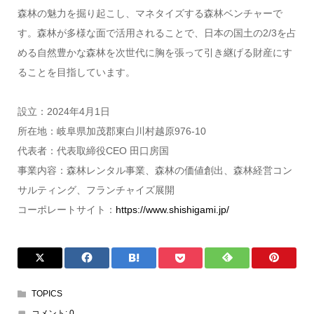
森林の魅⼒を掘り起こし、マネタイズする森林ベンチャーで
す。森林が多様な⾯で活⽤されることで、⽇本の国⼟の2/3を占
める⾃然豊かな森林を次世代に胸を張って引き継げる財産にす
ることを⽬指しています。
設立：2024年4月1日
所在地：岐阜県加茂郡東白川村越原976-10
代表者：代表取締役CEO 田口房国
事業内容：森林レンタル事業、森林の価値創出、森林経営コン
サルティング、フランチャイズ展開
コーポレートサイト：
https://www.shishigami.jp/
TOPICS
コメント:
0