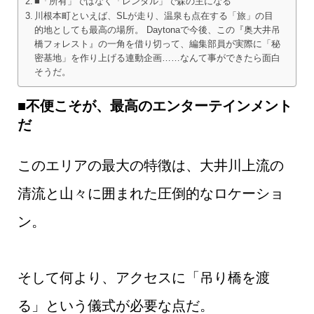
■「所有」ではなく「レンタル」で森の主になる
川根本町といえば、SLが走り、温泉も点在する「旅」の目
的地としても最高の場所。 Daytonaで今後、この『奥大井吊
橋フォレスト』の一角を借り切って、編集部員が実際に「秘
密基地」を作り上げる連動企画……なんて事ができたら面白
そうだ。
■不便こそが、最高のエンターテインメント
だ
このエリアの最大の特徴は、大井川上流の
清流と山々に囲まれた圧倒的なロケーショ
ン。
そして何より、アクセスに「吊り橋を渡
る」という儀式が必要な点だ。