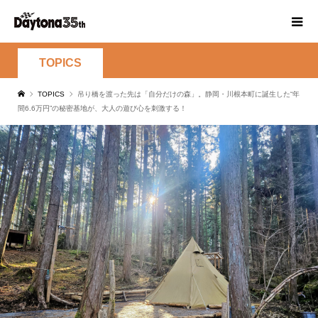
TOPICS
TOPICS
吊り橋を渡った先は「自分だけの森」。静岡・川根本町に誕生した“年
間6.6万円”の秘密基地が、大人の遊び心を刺激する！