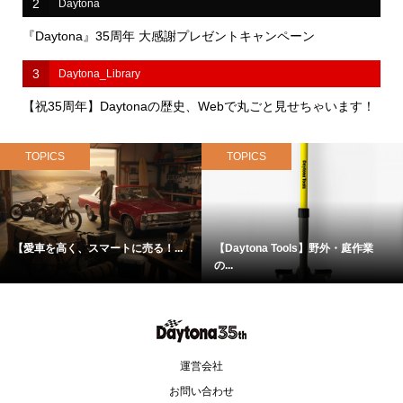
2
Daytona
『Daytona』35周年 大感謝プレゼントキャンペーン
3
Daytona_Library
【祝35周年】Daytonaの歴史、Webで丸ごと見せちゃいます！
TOPICS
TOPICS
【愛車を高く、スマートに売る！...
【Daytona Tools】野外・庭作業
の...
運営会社
お問い合わせ