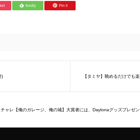
ket
feedly
Pin it
)
【タミヤ】眺めるだけでも楽
チャレ【俺のガレージ、俺の城】大賞者には、Daytonaグッズプレゼ