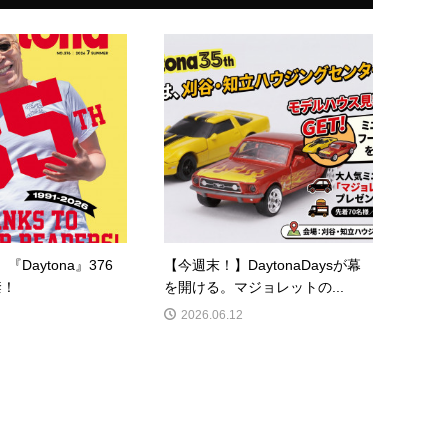
『Daytona』376
【今週末！】DaytonaDaysが幕
禁！
を開ける。マジョレットの...
2026.06.12