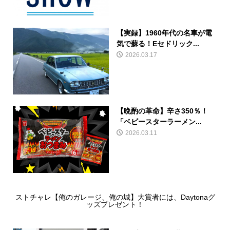
【実録】1960年代の名車が電
気で蘇る！Eセドリック...
2026.03.17
【晩酌の革命】辛さ350％！
「ベビースターラーメン...
2026.03.11
ストチャレ【俺のガレージ、俺の城】大賞者には、Daytonaグ
ッズプレゼント！