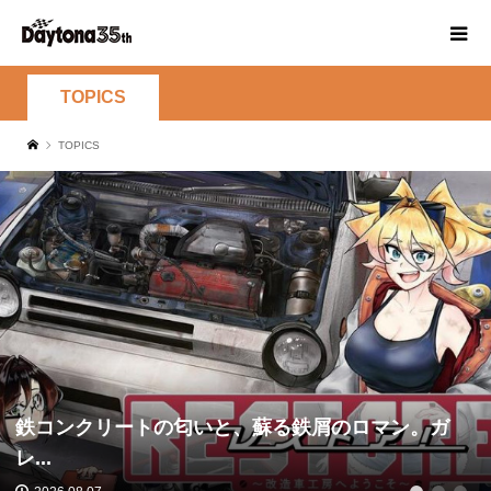
TOPICS
TOPICS
鉄コンクリートの匂いと、蘇る鉄屑のロマン。ガ
レ...