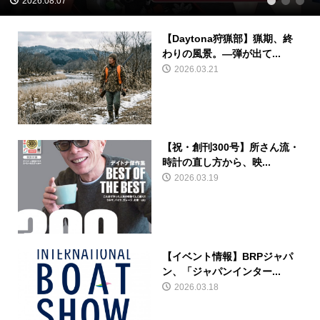
2026.08.07
1
2
3
【Daytona狩猟部】猟期、終
わりの風景。—弾が出て...
2026.03.21
【祝・創刊300号】所さん流・
時計の直し方から、映...
2026.03.19
【イベント情報】BRPジャパ
ン、「ジャパンインター...
2026.03.18