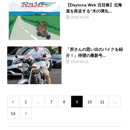
【Daytona Web 注目株】北海
道を疾走する“木の弾丸...
2026.03.04
「所さんの思い出のバイクを紹
介！」待望の最新号...
2026.03.01
1
…
7
8
9
10
11
…

14
