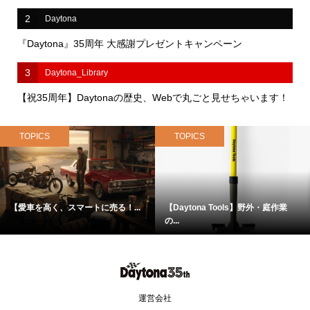
2
Daytona
『Daytona』35周年 大感謝プレゼントキャンペーン
3
Daytona_Library
【祝35周年】Daytonaの歴史、Webで丸ごと見せちゃいます！
TOPICS
TOPICS
【愛車を高く、スマートに売る！...
【Daytona Tools】野外・庭作業
の...
運営会社